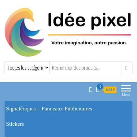
0
0,00 €
Menu
Signalétiques – Panneaux Publicitaires
Stickers