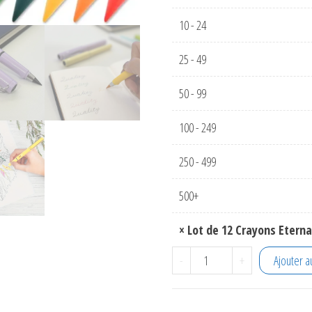
10 - 24
25 - 49
50 - 99
100 - 249
250 - 499
500+
×
Lot de 12 Crayons Eterna
quantité de Lot de 12 Cr
-
+
Ajouter a