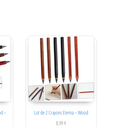
od –
Lot de 2 Crayons Eterna – Wood
8,99
€