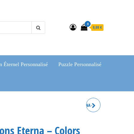
0
0,00 €
 Éternel Personnalisé
Puzzle Personnalisé
LOT DE 12 CRAYONS ETERNA -
COLORS - PERSONNALISABLE
ons Eterna – Colors