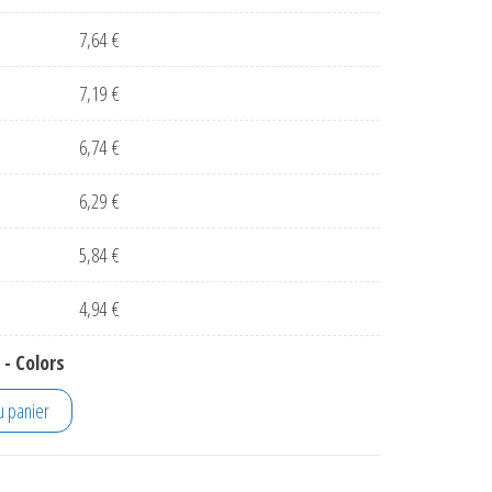
7,64
€
7,19
€
6,74
€
6,29
€
5,84
€
4,94
€
 - Colors
ayons Eterna - Colors
u panier