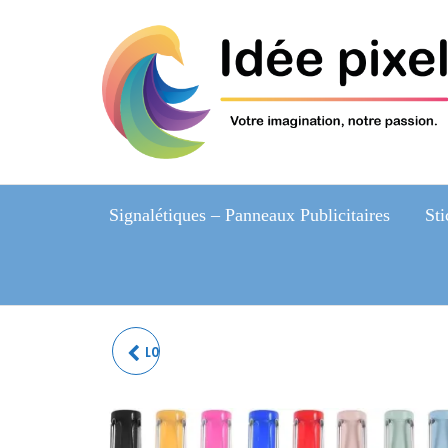
Signalétiques – Panneaux Publicitaires
Sti
LOT DE 2 CRAYONS ETERNA -
WOOD