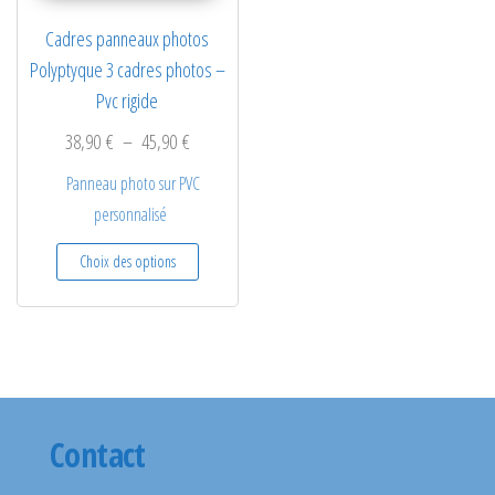
Cadres panneaux photos
Polyptyque 3 cadres photos –
Pvc rigide
Plage de prix : 38,90 € à 45,90 €
38,90
€
–
45,90
€
Panneau photo sur PVC
personnalisé
Ce produit a plusieurs variations. Les options
Choix des options
Contact