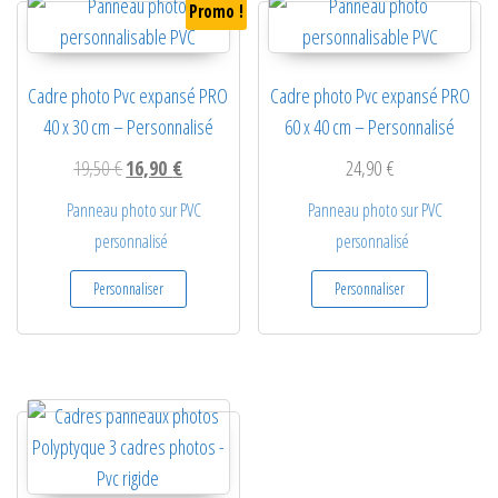
Promo !
Cadre photo Pvc expansé PRO
Cadre photo Pvc expansé PRO
40 x 30 cm – Personnalisé
60 x 40 cm – Personnalisé
Le prix initial était : 19,50 €.
Le prix actuel est : 16,90 €.
19,50
€
16,90
€
24,90
€
Panneau photo sur PVC
Panneau photo sur PVC
personnalisé
personnalisé
Personnaliser
Personnaliser