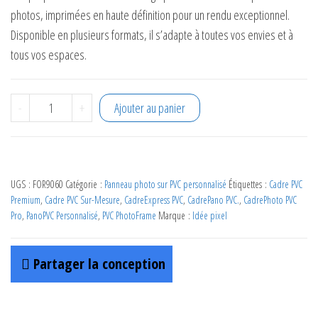
photos, imprimées en haute définition pour un rendu exceptionnel.
Disponible en plusieurs formats, il s’adapte à toutes vos envies et à
tous vos espaces.
quantité de Cadre photo Pvc expansé PRO 90 x 60 cm - P
-
+
Ajouter au panier
UGS :
FOR9060
Catégorie :
Panneau photo sur PVC personnalisé
Étiquettes :
Cadre PVC
Premium
,
Cadre PVC Sur-Mesure
,
CadreExpress PVC
,
CadrePano PVC.
,
CadrePhoto PVC
Pro
,
PanoPVC Personnalisé
,
PVC PhotoFrame
Marque :
Idée pixel
Partager la conception